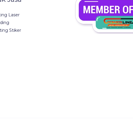
ting Laser
ding
ting Stiker