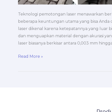
Teknologi pemotongan laser menawarkan berba
beberapa keuntungan utama yang bisa Anda da
laser dikenal karena ketepatannya yang luar b
dan menguapkan material dengan akurasi yang 
laser biasanya berkisar antara 0,003 mm hingg
Keuntungan
Read More »
Pemotongan
Laser
Memakai
Mesin
Produ