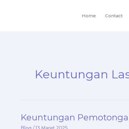
Lewati
ke
Home
Contact
konten
Keuntungan Las
Keuntungan Pemotongan
Blog
/
13 Maret 2025